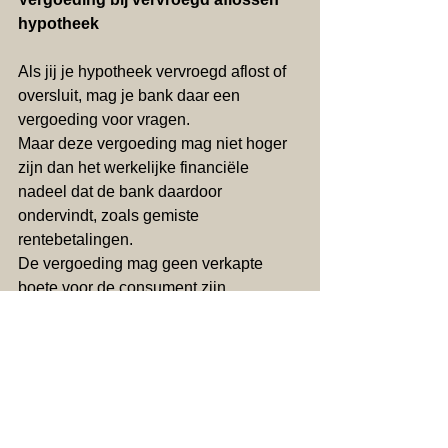
hypotheek
Als jij je hypotheek vervroegd aflost of 
oversluit, mag je bank daar een 
vergoeding voor vragen.
Maar deze vergoeding mag niet hoger 
zijn dan het werkelijke financiële 
nadeel dat de bank daardoor 
ondervindt, zoals gemiste 
rentebetalingen.
De vergoeding mag geen verkapte 
boete voor de consument zijn. 
De bank mag jou dus niet misgelopen 
winst in rekening brengen. 
Ook moeten geldverstrekkers meer 
duidelijkheid geven over de berekening 
van de vergoeding.