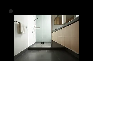
Onze klussen lopen uiteen van
eenvoudig timmerwerk, het
plaatsen van een dakraam, het
zetten van een schutting tot het
verbouwen van een keuken of
badkamer.
Maar een complete aanbouw
zetten of zolderkamer realiseren
behoort ook tot de mogelijkheden.
Er is bij ons veel mogelijk!
Verbouwingen