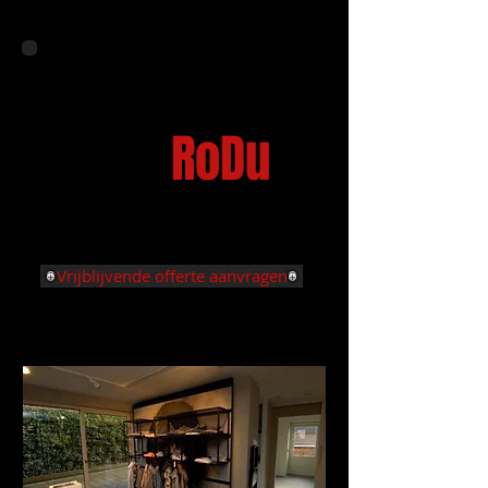
Voor elke
klus
RoDu
dus.
Vrijblijvende offerte aanvragen